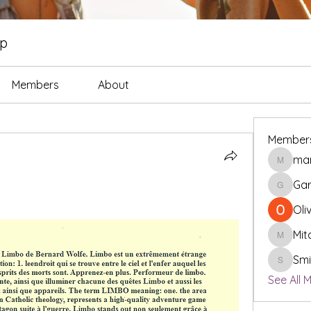
up
Members
About
Member
mar
markble
Gar
Garcia_
Oli
Mit
Mitchel
Smi
Smith_l
See All 