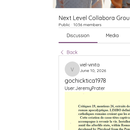
Next Level Collabora Gro
Public
·
1036 members
Discussion
Media
Back
viel-vinita
June 10, 2026
viel-vinita
gochicktica1978
User:JeremyPrater