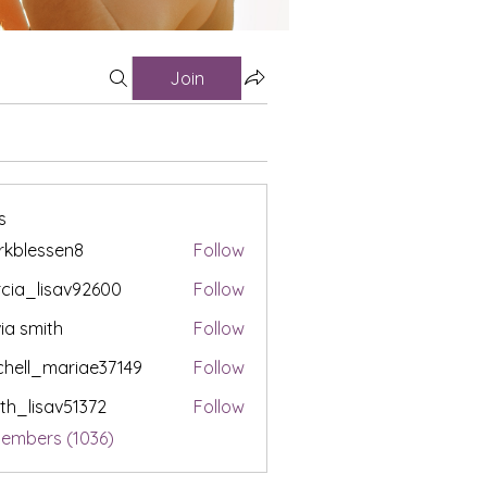
Join
s
kblessen8
Follow
ssen8
cia_lisav92600
Follow
lisav92600
via smith
Follow
chell_mariae37149
Follow
l_mariae37149
th_lisav51372
Follow
isav51372
Members (1036)